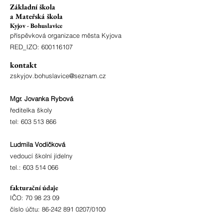
Základní škola
a Mateřská škola
Kyjov - Bohuslavice
příspěvková organizace města Kyjova
RED_IZO:
600116107
kontakt
zskyjov.bohuslavice@seznam.cz
Mgr. Jovanka Rybová
ředitelka školy
tel:
603 513 866
Ludmila Vodičková
vedoucí školní jídelny
tel.:
603 514 066
fakturační údaje
IČO:
70 98 23 09
číslo účtu:
86-242 891 0207
/0100
ID schránky: 3z2metd