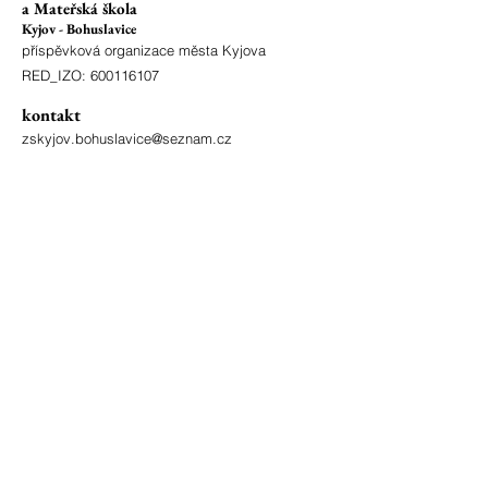
a Mateřská škola
Kyjov - Bohuslavice
příspěvková organizace města Kyjova
RED_IZO:
600116107
kontakt
zskyjov.bohuslavice@seznam.cz
Mgr. Jovanka Rybová
ředitelka školy
tel:
603 513 866
Ludmila Vodičková
vedoucí školní jídelny
tel.:
603 514 066
fakturační údaje
IČO:
70 98 23 09
číslo účtu:
86-242 891 0207
/0100
ID schránky: 3z2metd