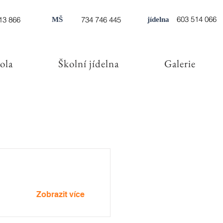
603 514 066
13 866
734 746 445
MŠ
jídelna
ola
Školní jídelna
Galerie
Zobrazit více