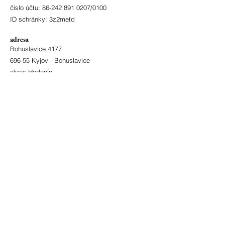
číslo účtu:
86-242 891 0207
/0100
ID schránky: 3z2metd
adresa
Bohuslavice 4177
696 55 Kyjov - Bohuslavice
okres Hodonín
zřizovatel
Město Kyjov
Masarykovo nám. 30
697 22 Kyjov