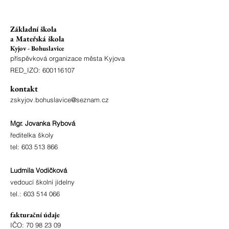
Základní škola
a Mateřská škola
Kyjov - Bohuslavice
příspěvková organizace města Kyjova
RED_IZO:
600116107
kontakt
zskyjov.bohuslavice@seznam.cz
Mgr. Jovanka Rybová
ředitelka školy
tel:
603 513 866
Ludmila Vodičková
vedoucí školní jídelny
tel.:
603 514 066
fakturační údaje
IČO:
70 98 23 09