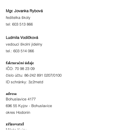
Mgr. Jovanka Rybová
ředitelka školy
tel:
603 513 866
Ludmila Vodičková
vedoucí školní jídelny
tel.:
603 514 066
fakturační údaje
IČO:
70 98 23 09
číslo účtu:
86-242 891 0207
/0100
ID schránky: 3z2metd
adresa
Bohuslavice 4177
696 55 Kyjov - Bohuslavice
okres Hodonín
zřizovatel
Město Kyjov