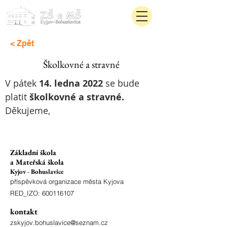
< Zpět
Školkovné a stravné
V pátek 
14. ledna 2022
 se bude 
platit 
školkovné a stravné.
Děkujeme,
Základní škola
a Mateřská škola
Kyjov - Bohuslavice
příspěvková organizace města Kyjova
RED_IZO:
600116107
kontakt
zskyjov.bohuslavice@seznam.cz