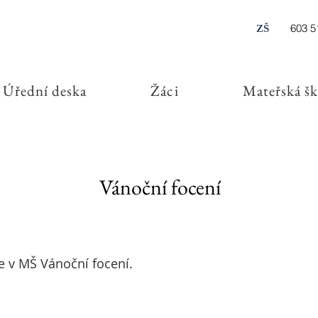
603 5
ZŠ
Úřední deska
Žáci
Mateřská šk
Vánoční focení
e v MŠ Vánoční focení.