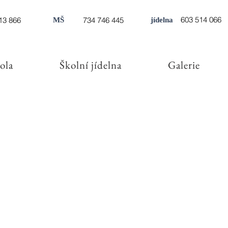
603 514 066
13 866
734 746 445
MŠ
jídelna
ola
Školní jídelna
Galerie