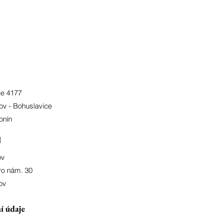
ce 4177
ov - Bohuslavice
onín
l
ov
o nám. 30
ov
í údaje