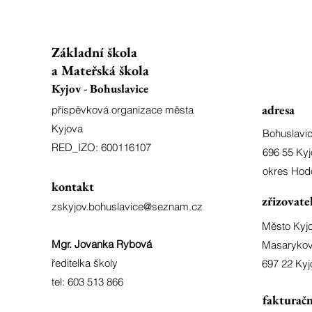
Základní škola
a Mateřská škola
Kyjov - Bohuslavice
adresa
příspěvková organizace města
Kyjova
Bohuslavi
RED_IZO: 600116107
696 55 Kyj
okres Hod
kontakt
zřizovate
zskyjov.bohuslavice@seznam.cz
Město Kyj
Mgr. Jovanka Rybová
Masarykov
ředitelka školy
697 22 Kyj
tel: 603 513 866
fakturačn