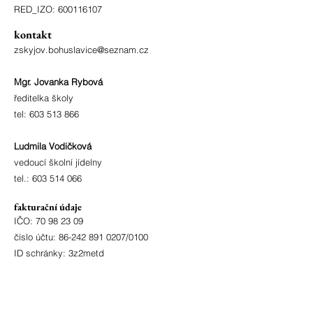
RED_IZO:
600116107
kontakt
zskyjov.bohuslavice@seznam.cz
Mgr. Jovanka Rybová
ředitelka školy
tel:
603 513 866
Ludmila Vodičková
vedoucí školní jídelny
tel.:
603 514 066
fakturační údaje
IČO:
70 98 23 09
číslo účtu:
86-242 891 0207
/0100
ID schránky: 3z2metd
adresa
Bohuslavice 4177
696 55 Kyjov - Bohuslavice