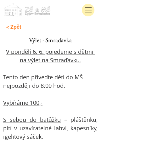
< Zpět
Výlet - Smraďavka
V pondělí 6. 6. pojedeme s dětmi 
na výlet na Smraďavku.
Tento den přiveďte děti do MŠ 
nejpozději do 8:00 hod.
Vybíráme 100,-
S sebou do batůžku
 – pláštěnku, 
pití v uzavíratelné lahvi, kapesníky, 
igelitový sáček.