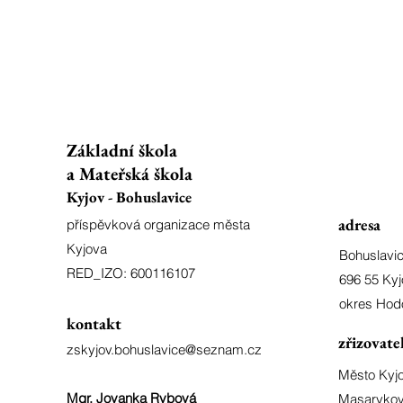
Základní škola
a Mateřská škola
Kyjov - Bohuslavice
adresa
příspěvková organizace města
Kyjova
Bohuslavi
RED_IZO: 600116107
696 55 Kyj
okres Hod
kontakt
zřizovate
zskyjov.bohuslavice@seznam.cz
Město Kyj
Mgr. Jovanka Rybová
Masarykov