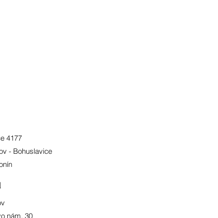
ce 4177
ov - Bohuslavice
onín
l
ov
o nám. 30