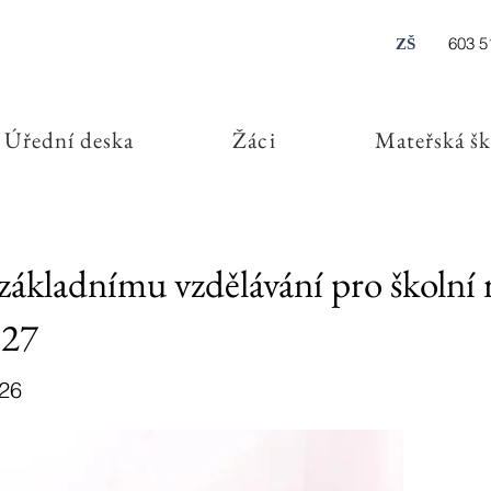
603 5
ZŠ
Úřední deska
Žáci
Mateřská šk
k základnímu vzdělávání pro školní 
027
026