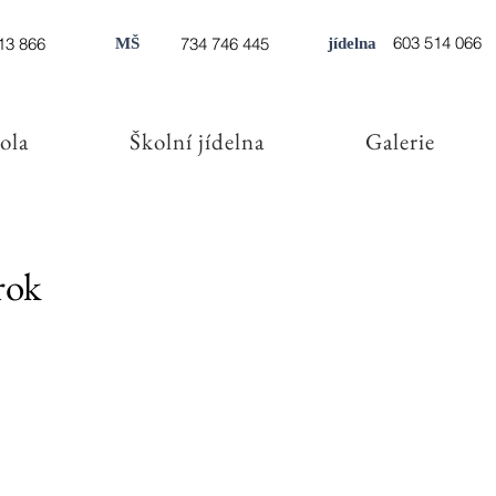
603 514 066
13 866
734 746 445
MŠ
jídelna
ola
Školní jídelna
Galerie
rok