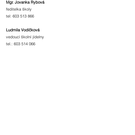
Mgr. Jovanka Rybová
ředitelka školy
tel:
603 513 866
Ludmila Vodičková
vedoucí školní jídelny
tel.:
603 514 066
fakturační údaje
IČO:
70 98 23 09
číslo účtu:
86-242 891 0207
/0100
ID schránky: 3z2metd
adresa
Bohuslavice 4177
696 55 Kyjov - Bohuslavice
okres Hodonín
zřizovatel
Město Kyjov
Masarykovo nám. 30