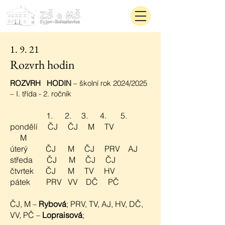
1. 9. 21
Rozvrh hodin
ROZVRH HODIN
– školní rok 2024/2025
– I. třída - 2. ročník
1. 2. 3. 4. 5.
pondělí ČJ ČJ M TV
M
úterý ČJ M ČJ PRV AJ
středa ČJ M ČJ ČJ
čtvrtek ČJ M TV HV
pátek PRV VV DČ PČ
ČJ, M –
Rybová
; PRV, TV, AJ, HV, DČ,
VV, PČ –
Lopraisová
;