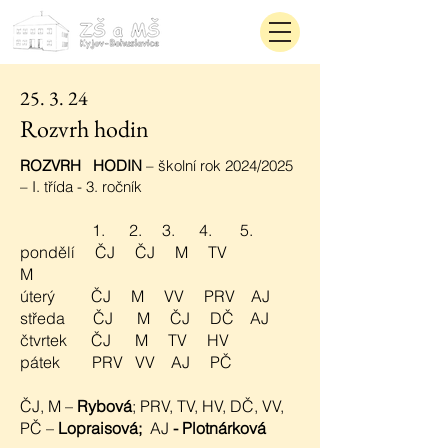
25. 3. 24
Rozvrh hodin
ROZVRH HODIN
– školní rok 2024/2025
– I. třída - 3. ročník
1. 2. 3. 4. 5.
pondělí ČJ ČJ M TV
M
úterý ČJ M VV PRV AJ
středa ČJ M ČJ DČ AJ
čtvrtek ČJ M TV HV
pátek PRV VV AJ PČ
ČJ, M –
Rybová
; PRV, TV, HV, DČ, VV,
PČ –
Lopraisová;
AJ
- Plotnárková