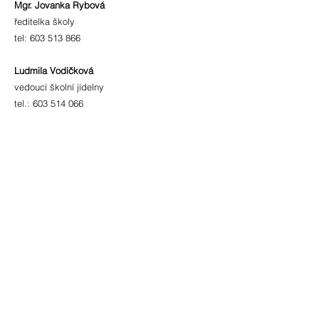
Mgr. Jovanka Rybová
ředitelka školy
tel:
603 513 866
Ludmila Vodičková
vedoucí školní jídelny
tel.:
603 514 066
fakturační údaje
IČO:
70 98 23 09
číslo účtu:
86-242 891 0207
/0100
ID schránky: 3z2metd
adresa
Bohuslavice 4177
696 55 Kyjov - Bohuslavice
okres Hodonín
zřizovatel
Město Kyjov
Masarykovo nám. 30