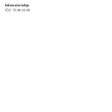
fakturační údaje
IČO:
70 98 23 09
číslo účtu:
86-242 891 0207
/0100
ID schránky: 3z2metd
adresa
Bohuslavice 4177
696 55 Kyjov - Bohuslavice
okres Hodonín
zřizovatel
Město Kyjov
Masarykovo nám. 30
697 22 Kyjov