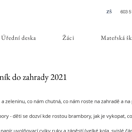
603 5
ZŠ
Úřední deska
Žáci
Mateřská šk
dník do zahrady 2021
 a zeleninu, co nám chutná, co nám roste na zahradě a na po
ory - děti se dozví kde rostou brambory, jak je vykopat, 
papír uvolňovací cviky ruky a zápěstí (velké kola, svislé čá