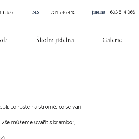
603 514 066
13 866
734 746 445
MŠ
jídelna
ola
Školní jídelna
Galerie
li, co roste na stromě, co se vaří 
co vše můžeme uvařit s brambor, 
ry)