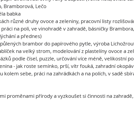
elo, Bramborová, Lečo
Měla babka
kách různé druhy ovoce a zeleniny, pracovní listy rozlišování
práci na poli, ve vinohradě v zahradě, básničky Brambora, 
dýchání a přednes)
ozpůlených brambor do papírového pytle, výroba Lichožrout
jablíček na velký strom, modelování z plastelíny ovoce a ze
zků podle čísel, puzzle, určování více méně, velikostní p
enina - jak roste semínko, prší, vítr fouká, zahradní okopává
kolem sebe, práci na zahrádkách a na polích, v sadě sbírat 
kými proměnami přírody a vyzkoušet si činnosti na zahradě, 