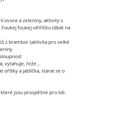
 ovoce a zeleniny, aktivity s 
Foukej foukej větříčku (dbát na 
ů z brambor (aktivita pro velké 
leniny
osloupnost
, vytahuje, řeže...
oříšky a jablíčka, starat se o 
které jsou prospěšné pro lidi.