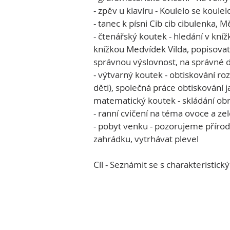
- zpěv u klavíru - Koulelo se koul
- tanec k písni Cib cib cibulenka, 
- čtenářský koutek - hledání v kníž
knížkou Medvídek Vilda, popisovat 
správnou výslovnost, na správné 
- výtvarný koutek - obtiskování r
děti), společná práce obtiskování 
matematický koutek - skládání obrá
- ranní cvičení na téma ovoce a zel
- pobyt venku - pozorujeme přírodu 
zahrádku, vytrhávat plevel
Cíl - Seznámit se s charakteristic