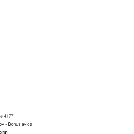
ce 4177
ov - Bohuslavice
onín