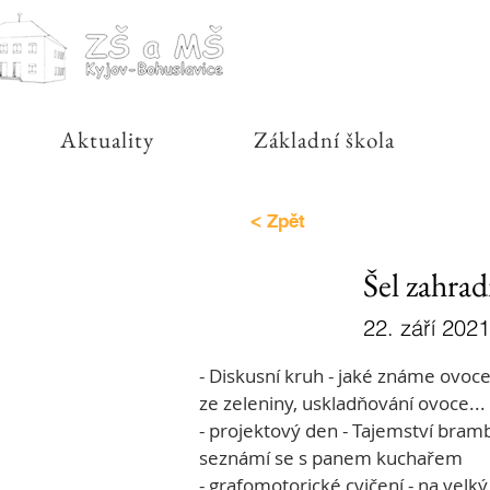
Aktuality
Základní škola
< Zpět
Šel zahra
22. září 2021
- Diskusní kruh - jaké známe ovoce
ze zeleniny, uskladňování ovoce...
- projektový den - Tajemství bramb
seznámí se s panem kuchařem
- grafomotorické cvičení - na velký 