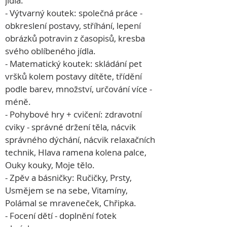
jídla.
- Výtvarný koutek: společná práce - 
obkreslení postavy, stříhání, lepení 
obrázků potravin z časopisů, kresba 
svého oblíbeného jídla.
- Matematický koutek: skládání pet 
vršků kolem postavy dítěte, třídění 
podle barev, množství, určování více - 
méně.
- Pohybové hry + cvičení: zdravotní 
cviky - správné držení těla, nácvik 
správného dýchání, nácvik relaxačních 
technik, Hlava ramena kolena palce, 
Ouky kouky, Moje tělo.
- Zpěv a básničky: Ručičky, Prsty, 
Usmějem se na sebe, Vitamíny, 
Polámal se mraveneček, Chřipka.
- Focení dětí - doplnění fotek 