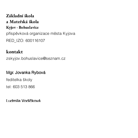
Základní škola
a Mateřská škola
Kyjov - Bohuslavice
příspěvková organizace města Kyjova
RED_IZO:
600116107
kontakt
zskyjov.bohuslavice@seznam.cz
Mgr. Jovanka Rybová
ředitelka školy
tel:
603 513 866
Ludmila Vodičková
vedoucí školní jídelny
tel.:
603 514 066
fakturační údaje
IČO:
70 98 23 09