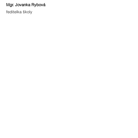
Mgr. Jovanka Rybová
ředitelka školy
tel:
603 513 866
Ludmila Vodičková
vedoucí školní jídelny
tel.:
603 514 066
fakturační údaje
IČO:
70 98 23 09
číslo účtu:
86-242 891 0207
/0100
ID schránky: 3z2metd
adresa
Bohuslavice 4177
696 55 Kyjov - Bohuslavice
okres Hodonín
zřizovatel
Město Kyjov
Masarykovo nám. 30