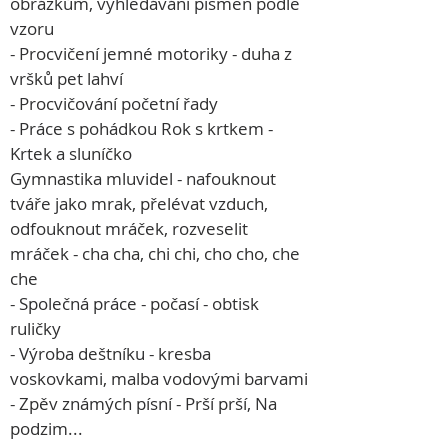
obrázkům, vyhledávání písmen podle 
vzoru
- Procvičení jemné motoriky - duha z 
vršků pet lahví
- Procvičování početní řady
- Práce s pohádkou Rok s krtkem - 
Krtek a sluníčko

Gymnastika mluvidel - nafouknout 
tváře jako mrak, přelévat vzduch, 
odfouknout mráček, rozveselit  
mráček - cha cha, chi chi, cho cho, che 
che
- Společná práce - počasí - obtisk 
ruličky
- Výroba deštníku - kresba 
voskovkami, malba vodovými barvami
- Zpěv známých písní - Prší prší, Na 
podzim...
