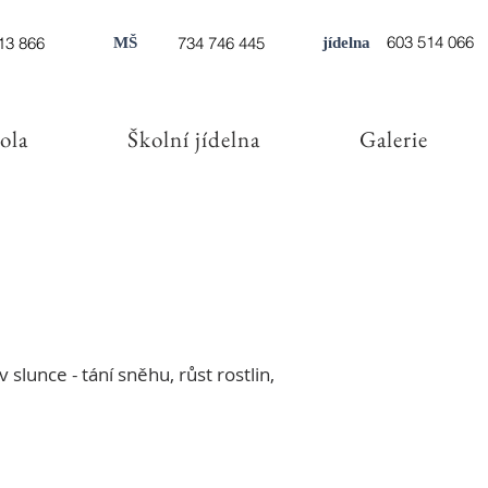
603 514 066
13 866
734 746 445
MŠ
jídelna
ola
Školní jídelna
Galerie
 slunce - tání sněhu, růst rostlin, 