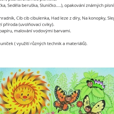
ička, Seděla beruška, Sluníčko....), opakování známých písn
radník, Cib cib cibulenka, Had leze z díry, Na konopky, Sle
í příroda (uvolňovací cviky).
 papíru, malování vodovými barvami.

luníček ( využití různých technik a materiálů).