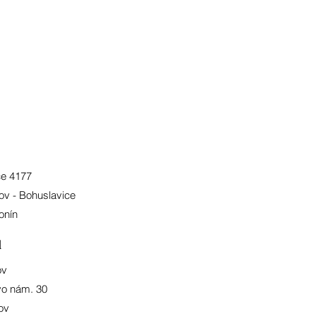
ce 4177
ov - Bohuslavice
onín
l
ov
o nám. 30
ov