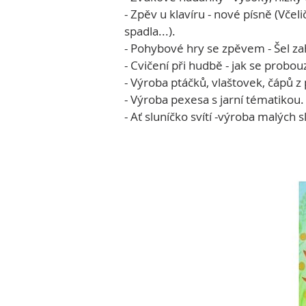
- Zpěv u klavíru - nové písně (Včel
spadla...).
- Pohybové hry se zpěvem - Šel zah
- Cvičení při hudbě - jak se probouz
- Výroba ptáčků, vlaštovek, čápů z
- Výroba pexesa s jarní tématikou.
- Ať sluníčko svítí -výroba malých s