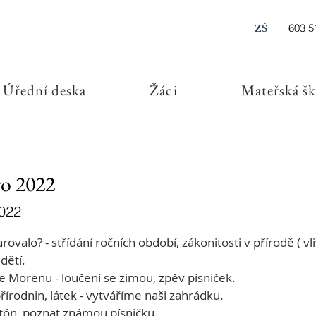
603 5
ZŠ
Úřední deska
Žáci
Mateřská šk
ro 2022
2022
ovalo? - střídání ročních období, zákonitosti v přírodě ( vliv
 dětí.
 Morenu - loučení se zimou, zpěv písniček.
přírodnin, látek - vytváříme naši zahrádku.
tón, poznat známou písničku.
