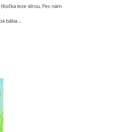
í (Kočka leze dírou, Pec nám 
pá bába...