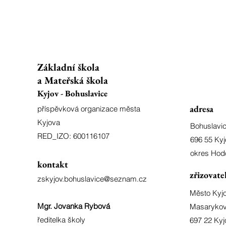
Základní škola
a Mateřská škola
Kyjov - Bohuslavice
adresa
příspěvková organizace města
Kyjova
Bohuslavi
RED_IZO: 600116107
696 55 Kyj
okres Hod
kontakt
zřizovate
zskyjov.bohuslavice@seznam.cz
Město Kyj
Mgr. Jovanka Rybová
Masarykov
ředitelka školy
697 22 Kyj