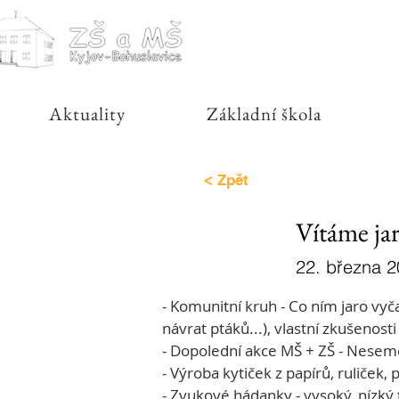
Aktuality
Základní škola
< Zpět
Vítáme ja
22. března 
- Komunitní kruh - Co ním jaro vyčar
návrat ptáků...), vlastní zkušenosti
- Dopolední akce MŠ + ZŠ - Neseme
- Výroba kytiček z papírů, ruliček, 
- Zvukové hádanky - vysoký, nízký 