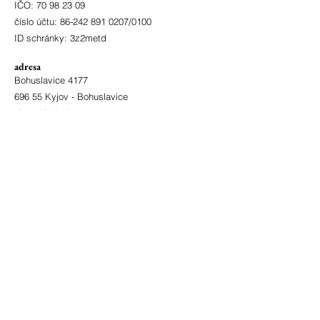
IČO:
70 98 23 09
číslo účtu:
86-242 891 0207
/0100
ID schránky: 3z2metd
adresa
Bohuslavice 4177
696 55 Kyjov - Bohuslavice
okres Hodonín
zřizovatel
Město Kyjov
Masarykovo nám. 30
697 22 Kyjov