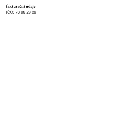
fakturační údaje
IČO:
70 98 23 09
číslo účtu:
86-242 891 0207
/0100
ID schránky: 3z2metd
adresa
Bohuslavice 4177
696 55 Kyjov - Bohuslavice
okres Hodonín
zřizovatel
Město Kyjov
Masarykovo nám. 30
697 22 Kyjov